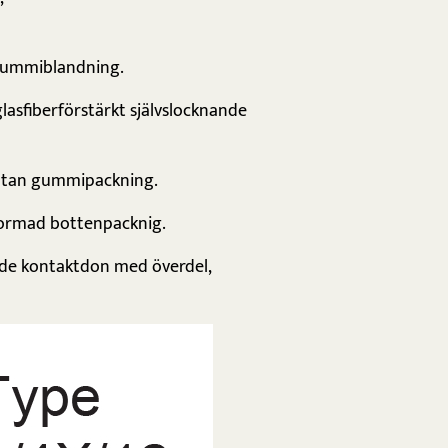
 gummiblandning.
glasfiberförstärkt självslocknande
 utan gummipackning.
-formad bottenpacknig.
rade kontaktdon med överdel,