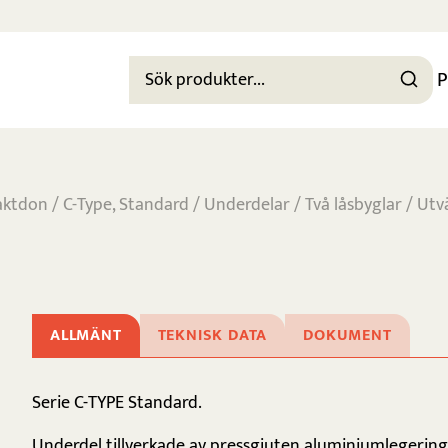
P
aktdon
/
C-Type, Standard
/
Underdelar
/
Två låsbyglar
/ Utv
ALLMÄNT
TEKNISK DATA
DOKUMENT
Serie C-TYPE Standard.
Underdel tillverkade av pressgjuten aluminiumlegering