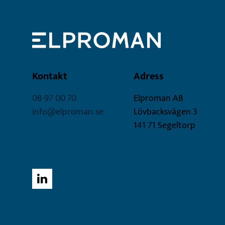
Kontakt
Adress
08-97 00 70
Elproman AB
info@elproman.se
Lövbacksvägen 3
141 71 Segeltorp