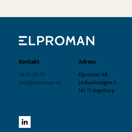
Kontakt
Adress
08-97 00 70
Elproman AB
info@elproman.se
Lövbacksvägen 3
141 71 Segeltorp