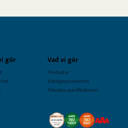
vi gör
Vad vi gör
t
Produkter
rhet
Kablageproduktion
e
Tekniska specifikationer