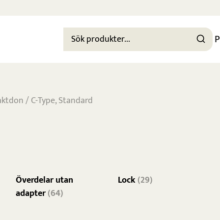
P
aktdon
/ C-Type, Standard
Överdelar utan
Lock
(29)
adapter
(64)