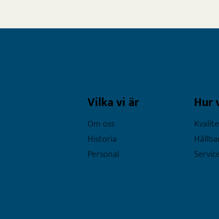
Vilka vi är
Hur 
Om oss
Kvalite
Historia
Hållba
Personal
Servic