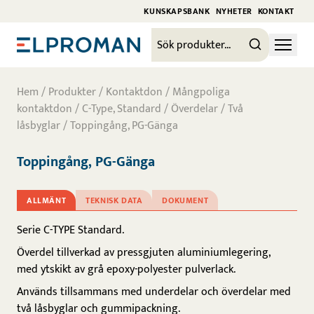
KUNSKAPSBANK
NYHETER
KONTAKT
Hem
/
Produkter
/
Kontaktdon
/
Mångpoliga
kontaktdon
/
C-Type, Standard
/
Överdelar
/
Två
låsbyglar
/ Toppingång, PG-Gänga
Toppingång, PG-Gänga
ALLMÄNT
TEKNISK DATA
DOKUMENT
Serie C-TYPE Standard.
Överdel tillverkad av pressgjuten aluminiumlegering,
med ytskikt av grå epoxy-polyester pulverlack.
Används tillsammans med underdelar och överdelar med
två låsbyglar och gummipackning.