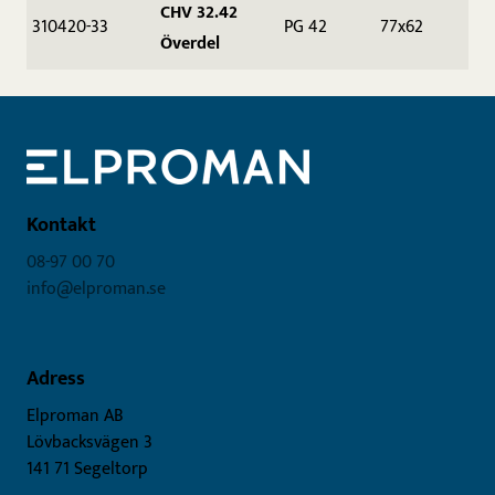
CHV 32.42
310420-33
PG 42
77x62
Överdel
Kontakt
08-97 00 70
info@elproman.se
Adress
Elproman AB
Lövbacksvägen 3
141 71 Segeltorp