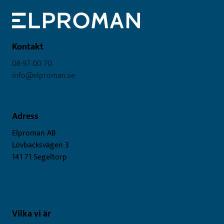
Kontakt
08-97 00 70
info@elproman.se
Adress
Elproman AB
Lövbacksvägen 3
141 71 Segeltorp
Vilka vi är