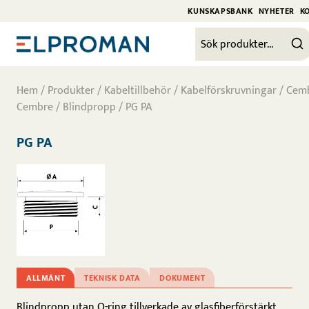
KUNSKAPSBANK
NYHETER
K
Hem
/
Produkter
/
Kabeltillbehör
/
Kabelförskruvningar
/
Cem
Cembre
/
Blindpropp
/ PG PA
PG PA
ALLMÄNT
TEKNISK DATA
DOKUMENT
Blindpropp utan O-ring tillverkade av glasfiberförstärkt