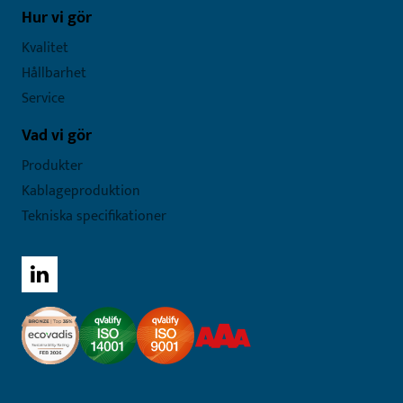
Hur vi gör
Kvalitet
Hållbarhet
Service
Vad vi gör
Produkter
Kablageproduktion
Tekniska specifikationer