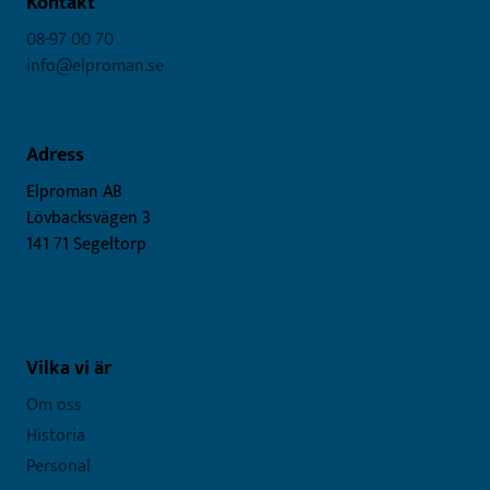
Kontakt
08-97 00 70
info@elproman.se
Adress
Elproman AB
Lövbacksvägen 3
141 71 Segeltorp
Vilka vi är
Om oss
Historia
Personal