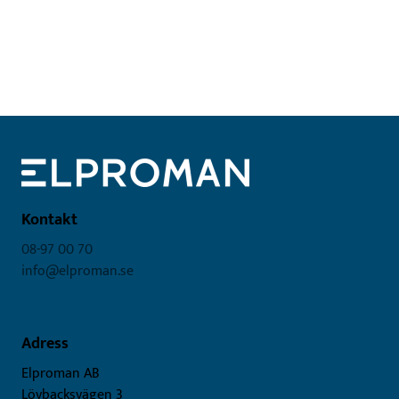
Kontakt
08-97 00 70
info@elproman.se
Adress
Elproman AB
Lövbacksvägen 3