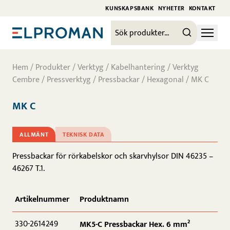
KUNSKAPSBANK
NYHETER
KONTAKT
Hem
/
Produkter
/
Verktyg / Kabelhantering
/
Verktyg
Cembre
/
Pressverktyg
/
Pressbackar
/
Hexagonal
/ MK C
MK C
ALLMÄNT
TEKNISK DATA
Pressbackar för rörkabelskor och skarvhylsor DIN 46235 –
46267 T.1.
Artikelnummer
Produktnamn
330-2614249
MK5-C Pressbackar Hex. 6 mm²