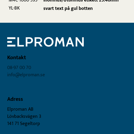
Inomhus/Utomhus etikett 25.40mm
M4C-1000-595-
YL-BK
svart text på gul botten
Kontakt
08-97 00 70
info@elproman.se
Adress
Elproman AB
Lövbacksvägen 3
141 71 Segeltorp