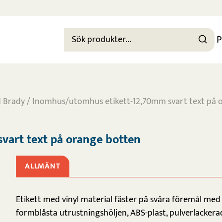
P
d Brady
/ Inomhus/utomhus etikett-12,70mm svart text på 
vart text på orange botten
ALLMÄNT
Etikett med vinyl material fäster på svåra föremål med l
formblåsta utrustningshöljen, ABS-plast, pulverlackera