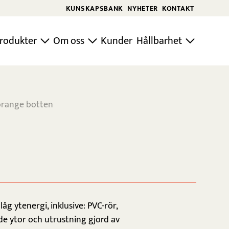
KUNSKAPSBANK
NYHETER
KONTAKT
rodukter
Om oss
Kunder
Hållbarhet
orange botten
åg ytenergi, inklusive: PVC-rör,
de ytor och utrustning gjord av