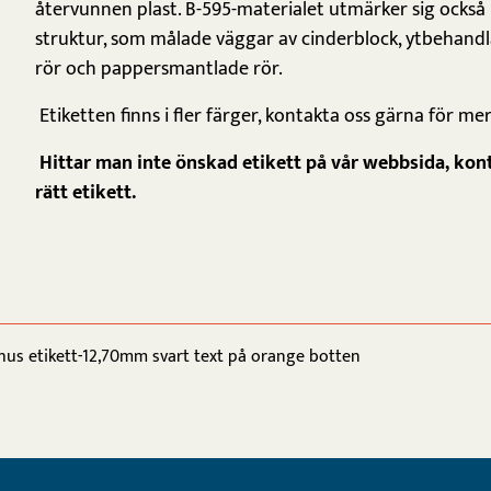
återvunnen plast. B-595-materialet utmärker sig också 
struktur, som målade väggar av cinderblock, ytbehandla
rör och pappersmantlade rör.
Etiketten finns i fler färger, kontakta oss gärna för me
Hittar man inte önskad etikett på vår webbsida, konta
rätt etikett.
s etikett-12,70mm svart text på orange botten