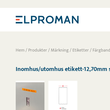
Hem
/
Produkter
/
Märkning
/
Etiketter / Färgban
Inomhus/utomhus etikett-12,70mm s