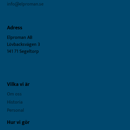
info@elproman.se
Adress
Elproman AB
Lövbacksvägen 3
141 71 Segeltorp
Vilka vi är
Om oss
Historia
Personal
Hur vi gör