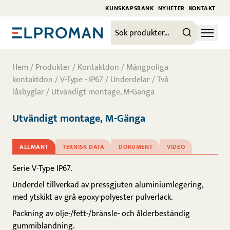
KUNSKAPSBANK
NYHETER
KONTAKT
Hem
/
Produkter
/
Kontaktdon
/
Mångpoliga
kontaktdon
/
V-Type - IP67
/
Underdelar
/
Två
låsbyglar
/ Utvändigt montage, M-Gänga
Utvändigt montage, M-Gänga
ALLMÄNT
TEKNISK DATA
DOKUMENT
VIDEO
Serie V-Type IP67.
Underdel tillverkad av pressgjuten aluminiumlegering,
med ytskikt av grå epoxy-polyester pulverlack.
Packning av olje-/fett-/bränsle- och ålderbeständig
gummiblandning.