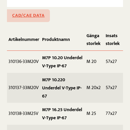
CAD/CAE DATA
Gänga
Insats
Artikelnummer
Produktnamn
storlek
storlek
M7P 10.20 Underdel
310136-33M20V
M 20
57x27
V-Type IP-67
M7P 10.220
310137-33M20V
M 20x2
57x27
Underdel V-Type IP-
67
M7P 16.25 Underdel
310138-33M25V
M 25
77x27
V-Type IP-67