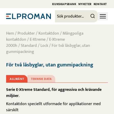
KUNSKAPSBANK
NYHETER
KONTAKT
Hem
/
Produkter
/
Kontaktdon
/
Mångpoliga
kontaktdon
/
E-Xtreme
/
E-Xtreme
2000h
/
Standard
/
Lock
/ För två låsbyglar, utan
gummipackning
För två låsbyglar, utan gummipackning
ALLMÄNT
TEKNISK DATA
Serie E-Xtreme Standard, för aggressiva och krävande
miljöer
.
Kontaktdon speciellt utformade för applikationer med
särskilt