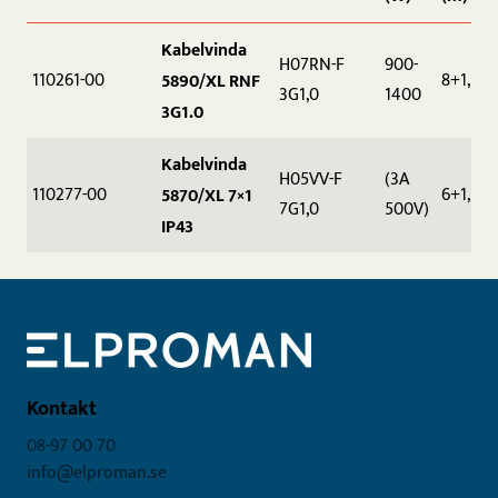
Kabelvinda
H07RN-F
900-
110261-00
8+1,5
5890/XL RNF
3G1,0
1400
3G1.0
Kabelvinda
H05VV-F
(3A
110277-00
6+1,5
5870/XL 7×1
7G1,0
500V)
IP43
Kontakt
08-97 00 70
info@elproman.se