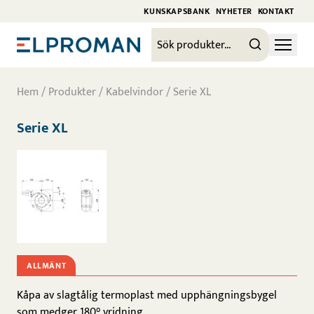
KUNSKAPSBANK
NYHETER
KONTAKT
Hem
/
Produkter
/
Kabelvindor
/ Serie XL
Serie XL
ALLMÄNT
Kåpa av slagtålig termoplast med upphängningsbygel
som medger 180° vridning