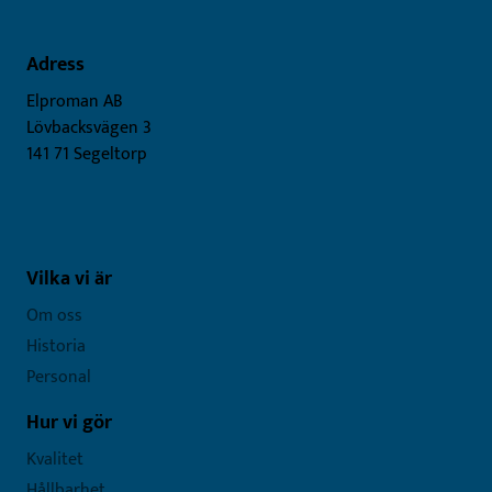
Adress
Elproman AB
Lövbacksvägen 3
141 71 Segeltorp
Vilka vi är
Om oss
Historia
Personal
Hur vi gör
Kvalitet
Hållbarhet