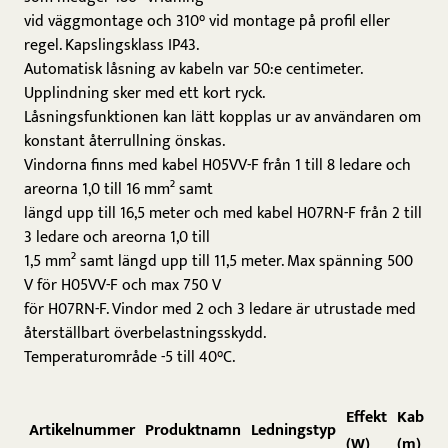
vid väggmontage och 310° vid montage på profil eller
regel. Kapslingsklass IP43.
Automatisk låsning av kabeln var 50:e centimeter.
Upplindning sker med ett kort ryck.
Låsningsfunktionen kan lätt kopplas ur av användaren om
konstant återrullning önskas.
Vindorna finns med kabel H05VV-F från 1 till 8 ledare och
areorna 1,0 till 16 mm² samt
längd upp till 16,5 meter och med kabel H07RN-F från 2 till
3 ledare och areorna 1,0 till
1,5 mm² samt längd upp till 11,5 meter. Max spänning 500
V för H05VV-F och max 750 V
för H07RN-F. Vindor med 2 och 3 ledare är utrustade med
återställbart överbelastningsskydd.
Temperaturområde -5 till 40°C.
Effekt
Kabell
Artikelnummer
Produktnamn
Ledningstyp
(W)
(m)