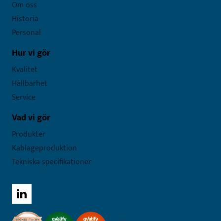
Om oss
Historia
Personal
Hur vi gör
Kvalitet
Hållbarhet
Service
Vad vi gör
Produkter
Kablageproduktion
Tekniska specifikationer