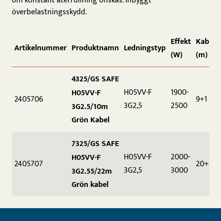
om konstant återrullning önskas. Inbyggt
överbelastningsskydd.
Effekt
Kabell
Artikelnummer
Produktnamn
Ledningstyp
(W)
(m)
4325/GS SAFE
H05VV-F
1900-
H05VV-F
2405706
9+1
3G2,5
2500
3G2.5/10m
Grön Kabel
7325/GS SAFE
H05VV-F
2000-
H05VV-F
2405707
20+2
3G2,5
3000
3G2.55/22m
Grön kabel