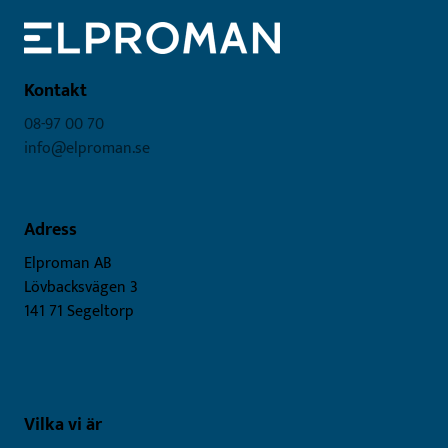
Kontakt
08-97 00 70
info@elproman.se
Adress
Elproman AB
Lövbacksvägen 3
141 71 Segeltorp
Vilka vi är