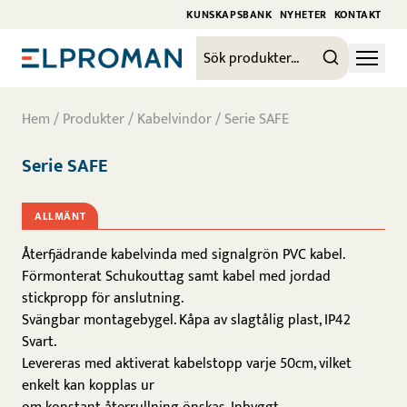
KUNSKAPSBANK
NYHETER
KONTAKT
Hem
/
Produkter
/
Kabelvindor
/ Serie SAFE
Serie SAFE
ALLMÄNT
Återfjädrande kabelvinda med signalgrön PVC kabel.
Förmonterat Schukouttag samt kabel med jordad
stickpropp för anslutning.
Svängbar montagebygel. Kåpa av slagtålig plast, IP42
Svart.
Levereras med aktiverat kabelstopp varje 50cm, vilket
enkelt kan kopplas ur