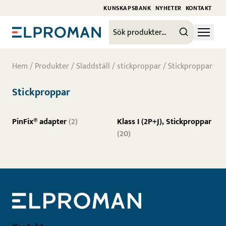
KUNSKAPSBANK
NYHETER
KONTAKT
Hem
/
Produkter
/
Sladdställ / stickproppar
/ Stickproppar
Stickproppar
PinFix® adapter
(2)
Klass I (2P+J), Stickproppar
(20)