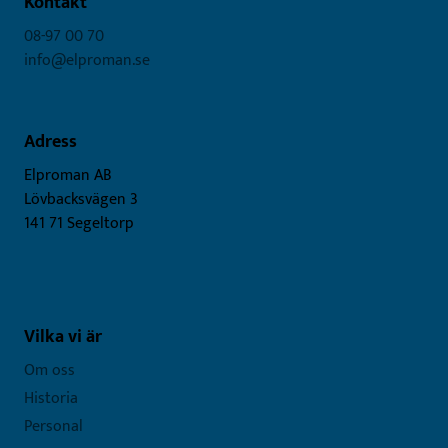
Kontakt
08-97 00 70
info@elproman.se
Adress
Elproman AB
Lövbacksvägen 3
141 71 Segeltorp
Vilka vi är
Om oss
Historia
Personal