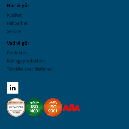
Hur vi gör
Kvalitet
Hållbarhet
Service
Vad vi gör
Produkter
Kablageproduktion
Tekniska specifikationer