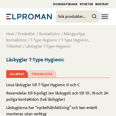
KUNSKAPSBANK
NYHETER
KONTAKT
Hem
/
Produkter
/
Kontaktdon
/
Mångpoliga
kontaktdon
/
T-Type Hygienic
/
T-Type Hygienic,
Tillbehör
/ Låsbyglar T-Type Hygienic
Låsbyglar T-Type Hygienic
ALLMÄNT
TEKNISK DATA
Lösa låsbyglar till T-Type Hygienic H och C
Reservdelar till 6-poligt (en låsbygel) och till 10-, 16-och 24-
poliga kontaktdon (två låsbyglar)
Låsbyglarna har “nyckelhålsfattning” och kan enkelt
monteras utan verktyg