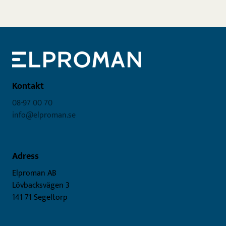
Kontakt
08-97 00 70
info@elproman.se
Adress
Elproman AB
Lövbacksvägen 3
141 71 Segeltorp