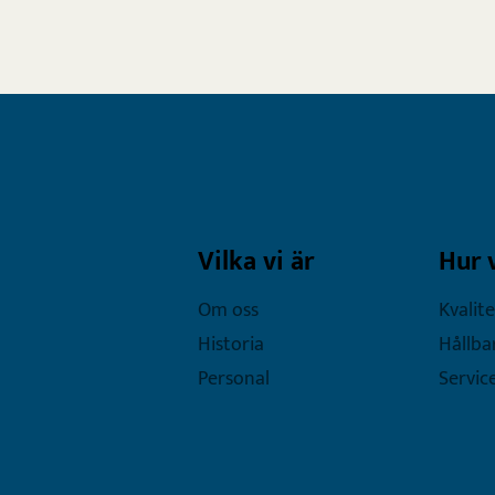
Vilka vi är
Hur 
Om oss
Kvalite
Historia
Hållba
Personal
Servic