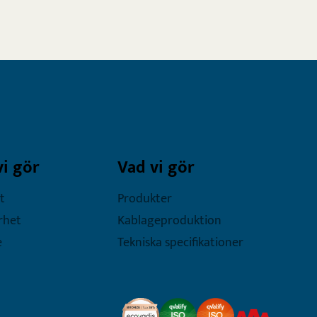
vi gör
Vad vi gör
t
Produkter
rhet
Kablageproduktion
e
Tekniska specifikationer