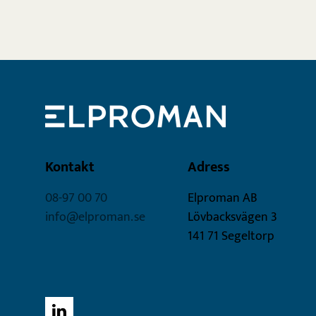
Kontakt
Adress
08-97 00 70
Elproman AB
info@elproman.se
Lövbacksvägen 3
141 71 Segeltorp