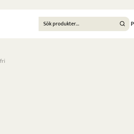
P
fri