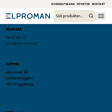
KUNSKAPSBANK
NYHETER
KONTAKT
Kontakt
08-97 00 70
info@elproman.se
Adress
Elproman AB
Lövbacksvägen 3
141 71 Segeltorp