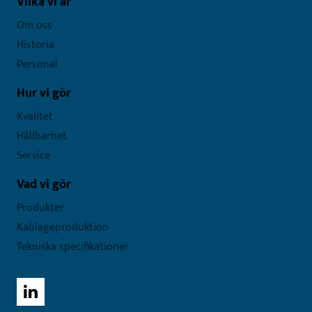
Vilka vi är
Om oss
Historia
Personal
Hur vi gör
Kvalitet
Hållbarhet
Service
Vad vi gör
Produkter
Kablageproduktion
Tekniska specifikationer