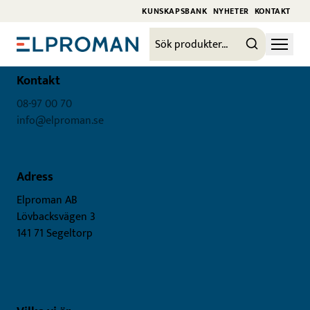
KUNSKAPSBANK
NYHETER
KONTAKT
Kontakt
08-97 00 70
info@elproman.se
Adress
Elproman AB
Lövbacksvägen 3
141 71 Segeltorp