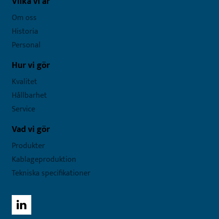
Vilka vi är
Om oss
Historia
Personal
Hur vi gör
Kvalitet
Hållbarhet
Service
Vad vi gör
Produkter
Kablageproduktion
Tekniska specifikationer