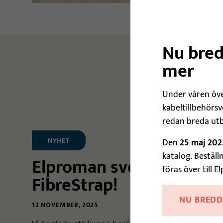
Nu bred
mer
Under våren öve
kabeltillbehörsv
redan breda utb
NYHET
Den
25 maj 202
katalog. Bestäl
Elproman svensk distrib
föras över till 
FibreStrap!
NU BREDD
12 NOVEMBER, 2025