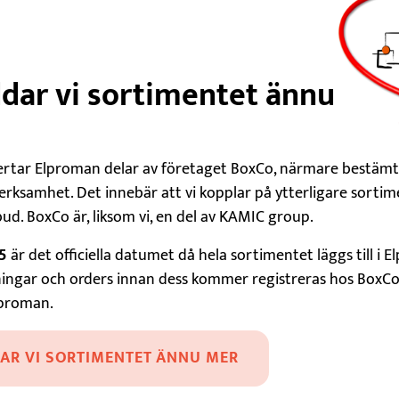
dar vi sortimentet ännu
rtar Elproman delar av företaget BoxCo, närmare bestämt
erksamhet. Det innebär att vi kopplar på ytterligare sortime
ud. BoxCo är, liksom vi, en del av KAMIC group.
5
är det officiella datumet då hela sortimentet läggs till i 
lningar och orders innan dess kommer registreras hos BoxC
utör för
Elproman.
AR VI SORTIMENTET ÄNNU MER