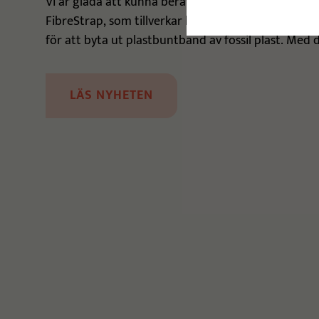
Vi är glada att kunna berätta att Elproman AB n
FibreStrap, som tillverkar hållbara och starka tr
för att byta ut plastbuntband av fossil plast. Med 
tydligt steg mot en mer miljövänlig...
LÄS NYHETEN