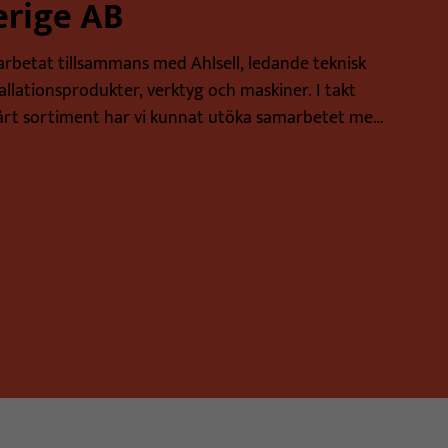
erige AB
 arbetat tillsammans med Ahlsell, ledande teknisk
allationsprodukter, verktyg och maskiner. I takt
årt sortiment har vi kunnat utöka samarbetet med
vi allt från sladdställ...