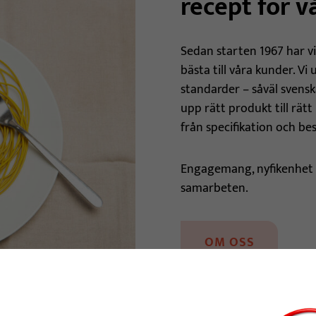
recept för 
Sedan starten 1967 har vi 
bästa till våra kunder. Vi
standarder – såväl svensk
upp rätt produkt till rätt
från specifikation och best
Engagemang, nyfikenhet o
samarbeten.
OM OSS