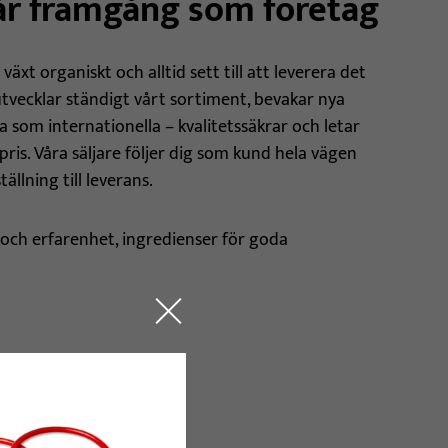
vår framgång som företag
växt organiskt och alltid sett till att leverera det
 utvecklar ständigt vårt sortiment, bevakar nya
a som internationella – kvalitetssäkrar och letar
 pris. Våra säljare följer dig som kund hela vägen
ällning till leverans.
ch erfarenhet, ingredienser för goda