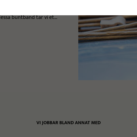
u samarbetar med
äfiberbaserade buntband
dessa buntband tar vi ett
VI JOBBAR BLAND ANNAT MED