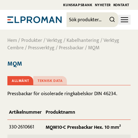
KUNSKAPSBANK
NYHETER
KONTAKT
Hem
/
Produkter
/
Verktyg / Kabelhantering
/
Verktyg
Cembre
/
Pressverktyg
/
Pressbackar
/ MQM
MQM
ALLMÄNT
TEKNISK DATA
Pressbackar för oisolerade ringkabelskor DIN 46234.
Artikelnummer
Produktnamn
330-2610661
MQM10-C Pressbackar Hex. 10 mm²