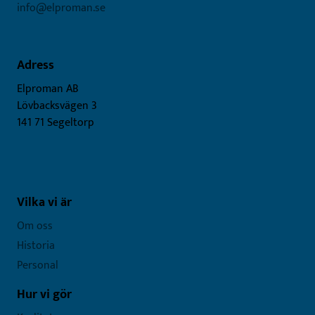
info@elproman.se
Adress
Elproman AB
Lövbacksvägen 3
141 71 Segeltorp
Vilka vi är
Om oss
Historia
Personal
Hur vi gör