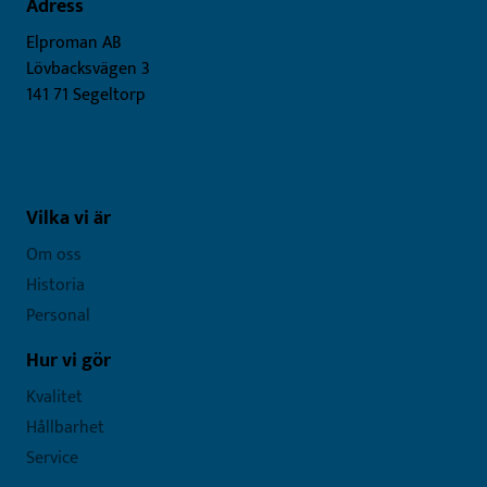
Adress
Elproman AB
Lövbacksvägen 3
141 71 Segeltorp
Vilka vi är
Om oss
Historia
Personal
Hur vi gör
Kvalitet
Hållbarhet
Service