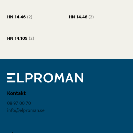
HN 14.46
(2)
HN 14.48
(2)
HN 14.109
(2)
Kontakt
08-97 00 70
info@elproman.se