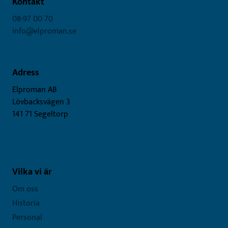
Kontakt
08-97 00 70
info@elproman.se
Adress
Elproman AB
Lövbacksvägen 3
141 71 Segeltorp
Vilka vi är
Om oss
Historia
Personal