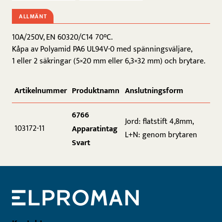
ALLMÄNT
10A/250V, EN 60320/C14 70°C.
Kåpa av Polyamid PA6 UL94V-0 med spänningsväljare,
1 eller 2 säkringar (5×20 mm eller 6,3×32 mm) och brytare.
Artikelnummer
Produktnamn
Anslutningsform
6766
Jord: flatstift 4,8mm,
103172-11
Apparatintag
L+N: genom brytaren
Svart