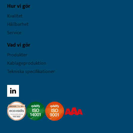
Hur vi gör
Kvalitet
Hållbarhet
Service
Vad vi gör
Produkter
Kablageproduktion
Tekniska specifikationer