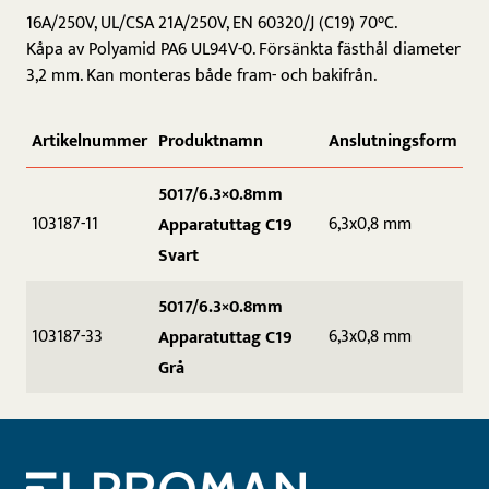
16A/250V, UL/CSA 21A/250V, EN 60320/J (C19) 70°C.
Kåpa av Polyamid PA6 UL94V-0. Försänkta fästhål diameter
3,2 mm. Kan monteras både fram- och bakifrån.
Artikelnummer
Produktnamn
Anslutningsform
5017/6.3×0.8mm
103187-11
6,3x0,8 mm
Apparatuttag C19
Svart
5017/6.3×0.8mm
103187-33
6,3x0,8 mm
Apparatuttag C19
Grå