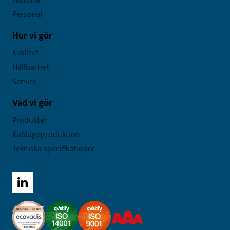
Historia
Personal
Hur vi gör
Kvalitet
Hållbarhet
Service
Vad vi gör
Produkter
Kablageproduktion
Tekniska specifikationer