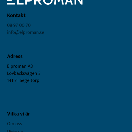
Kontakt
08-97 00 70
info@elproman.se
Adress
Elproman AB
Lövbacksvägen 3
141 71 Segeltorp
Vilka vi är
Om oss