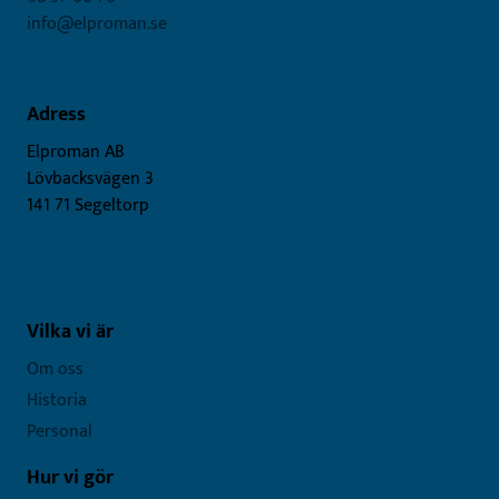
info@elproman.se
Adress
Elproman AB
Lövbacksvägen 3
141 71 Segeltorp
Vilka vi är
Om oss
Historia
Personal
Hur vi gör