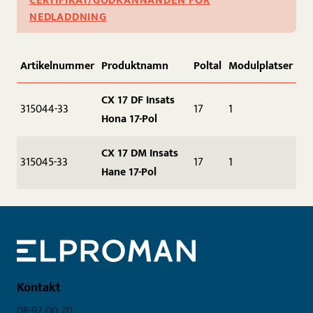
CERTIFIKAT/GODKÄNNANDEN FÖR
NEDLADDNING
Artikelnummer
Produktnamn
Poltal
Modulplatser
CX 17 DF Insats
315044-33
17
1
Hona 17-Pol
CX 17 DM Insats
315045-33
17
1
Hane 17-Pol
Kontakt
08-97 00 70