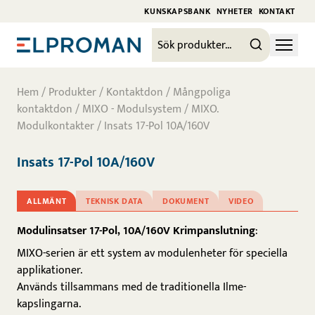
KUNSKAPSBANK
NYHETER
KONTAKT
Hem
/
Produkter
/
Kontaktdon
/
Mångpoliga
kontaktdon
/
MIXO - Modulsystem
/
MIXO.
Modulkontakter
/ Insats 17-Pol 10A/160V
Insats 17-Pol 10A/160V
ALLMÄNT
TEKNISK DATA
DOKUMENT
VIDEO
Modulinsatser 17-Pol, 10A/160V Krimpanslutning
:
MIXO-serien är ett system av modulenheter för speciella
applikationer.
Används tillsammans med de traditionella Ilme-
kapslingarna.