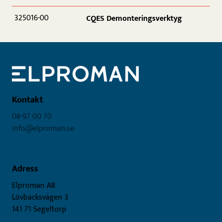
325016-00
CQES Demonteringsverktyg
Kontakt
08-97 00 70
info@elproman.se
Adress
Elproman AB
Lövbacksvägen 3
141 71 Segeltorp