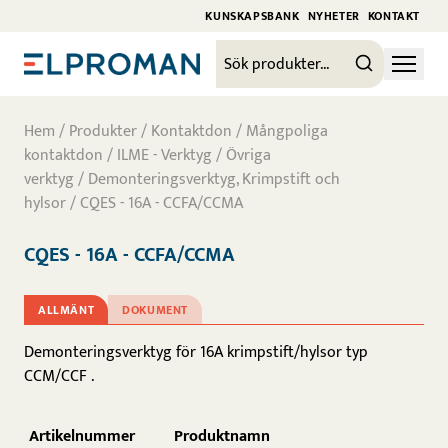
KUNSKAPSBANK
NYHETER
KONTAKT
Hem
/
Produkter
/
Kontaktdon
/
Mångpoliga
kontaktdon
/
ILME - Verktyg
/
Övriga
verktyg
/
Demonteringsverktyg, Krimpstift och
hylsor
/ CQES - 16A - CCFA/CCMA
CQES - 16A - CCFA/CCMA
ALLMÄNT
DOKUMENT
Demonteringsverktyg för 16A krimpstift/hylsor typ
CCM/CCF .
Artikelnummer
Produktnamn