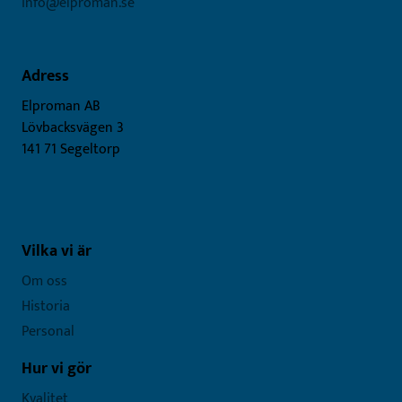
info@elproman.se
Adress
Elproman AB
Lövbacksvägen 3
141 71 Segeltorp
Vilka vi är
Om oss
Historia
Personal
Hur vi gör
Kvalitet