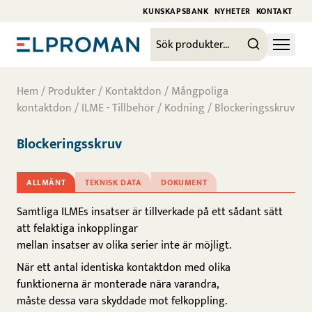
KUNSKAPSBANK
NYHETER
KONTAKT
Hem
/
Produkter
/
Kontaktdon
/
Mångpoliga
kontaktdon
/
ILME - Tillbehör
/
Kodning
/ Blockeringsskruv
Blockeringsskruv
ALLMÄNT
TEKNISK DATA
DOKUMENT
Samtliga ILMEs insatser är tillverkade på ett sådant sätt
att felaktiga inkopplingar
mellan insatser av olika serier inte är möjligt.
När ett antal identiska kontaktdon med olika
funktionerna är monterade nära varandra,
måste dessa vara skyddade mot felkoppling.