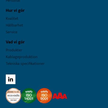
Personal
Hur vi gör
Kvalitet
Hållbarhet
Service
Vad vi gör
Produkter
Kablageproduktion
Tekniska specifikationer