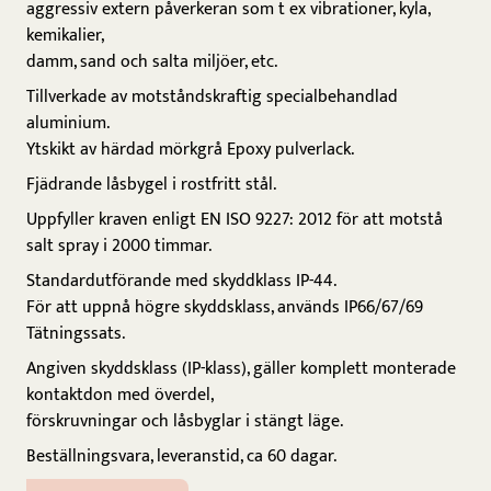
aggressiv extern påverkeran som t ex vibrationer, kyla,
kemikalier,
damm, sand och salta miljöer, etc.
Tillverkade av motståndskraftig specialbehandlad
aluminium.
Ytskikt av härdad mörkgrå Epoxy pulverlack.
Fjädrande låsbygel i rostfritt stål.
Uppfyller kraven enligt EN ISO 9227: 2012 för att motstå
salt spray i 2000 timmar.
Standardutförande med skyddklass IP-44.
För att uppnå högre skyddsklass, används IP66/67/69
Tätningssats.
Angiven skyddsklass (IP-klass), gäller komplett monterade
kontaktdon med överdel,
förskruvningar och låsbyglar i stängt läge.
Beställningsvara, leveranstid, ca 60 dagar.