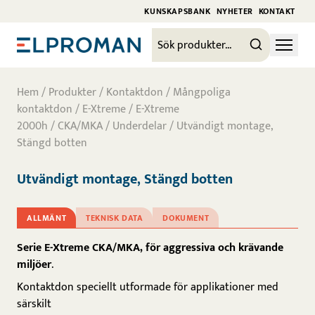
KUNSKAPSBANK
NYHETER
KONTAKT
Hem
/
Produkter
/
Kontaktdon
/
Mångpoliga
kontaktdon
/
E-Xtreme
/
E-Xtreme
2000h
/
CKA/MKA
/
Underdelar
/ Utvändigt montage,
Stängd botten
Utvändigt montage, Stängd botten
ALLMÄNT
TEKNISK DATA
DOKUMENT
Serie E-Xtreme CKA/MKA, för aggressiva och krävande
miljöer
.
Kontaktdon speciellt utformade för applikationer med
särskilt