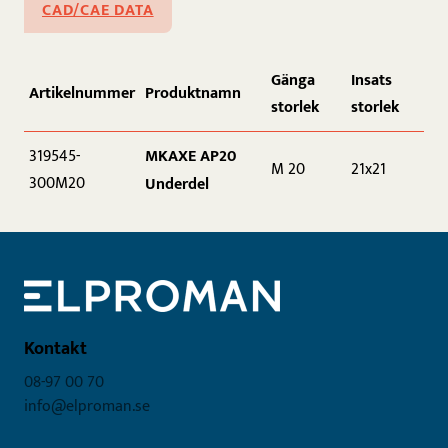
CAD/CAE DATA
Gänga
Insats
Artikelnummer
Produktnamn
storlek
storlek
MKAXE AP20
319545-
M 20
21x21
300M20
Underdel
Kontakt
08-97 00 70
info@elproman.se