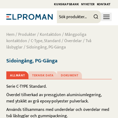
KUNSKAPSBANK
NYHETER
KONTAKT
Hem
/
Produkter
/
Kontaktdon
/
Mångpoliga
kontaktdon
/
C-Type, Standard
/
Överdelar
/
Två
låsbyglar
/ Sidoingång, PG-Gänga
Sidoingång, PG-Gänga
ALLMÄNT
TEKNISK DATA
DOKUMENT
Serie C-TYPE Standard.
Överdel tillverkad av pressgjuten aluminiumlegering,
med ytskikt av grå epoxy-polyester pulverlack.
Används tillsammans med underdelar och överdelar med
två låsbyglar och gummipackning.