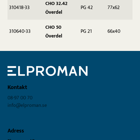
CHO 32.42
310418-33
PG 42
77x62
Överdel
CHO 50
310640-33
PG 21
66x40
Överdel
Kontakt
08-97 00 70
info@elproman.se
Adress