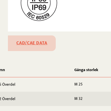
CAD/CAE DATA
amn
Gänga storlek
M 25
5 Överdel
M 32
2 Överdel