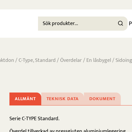
P
aktdon
/
C-Type, Standard
/
Överdelar
/
En låsbygel
/ Sidoin
ALLMÄNT
TEKNISK DATA
DOKUMENT
Serie C-TYPE Standard.
Överdel tillverkad av pressgjuten aluminiumlegering,