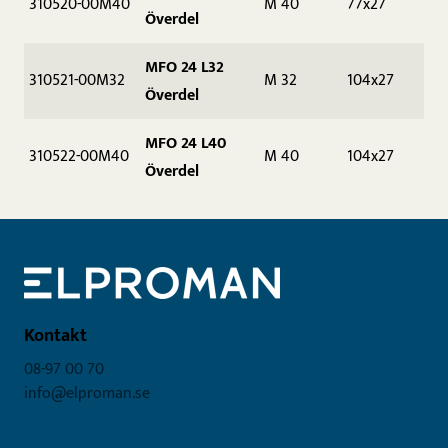
310520-00M40
M 40
77x27
Överdel
MFO 24 L32
310521-00M32
M 32
104x27
Överdel
MFO 24 L40
310522-00M40
M 40
104x27
Överdel
Kontakt
08-97 00 70
info@elproman.se