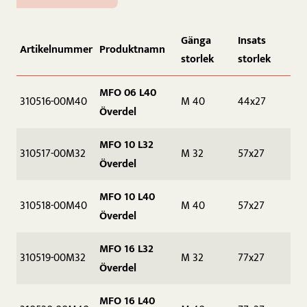
Gänga
Insats
Artikelnummer
Produktnamn
storlek
storlek
MFO 06 L40
310516-00M40
M 40
44x27
Överdel
MFO 10 L32
310517-00M32
M 32
57x27
Överdel
MFO 10 L40
310518-00M40
M 40
57x27
Överdel
MFO 16 L32
310519-00M32
M 32
77x27
Överdel
MFO 16 L40