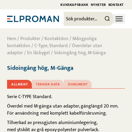
KUNSKAPSBANK
NYHETER
KONTAKT
Hem
/
Produkter
/
Kontaktdon
/
Mångpoliga
kontaktdon
/
C-Type, Standard
/
Överdelar utan
adapter
/
En låsbygel
/ Sidoingång hög, M-Gänga
Sidoingång hög, M-Gänga
ALLMÄNT
TEKNISK DATA
DOKUMENT
Serie C-TYPE Standard.
Överdel med M-gänga utan adapter, gänglängd 20 mm.
För användning med komplett kabelförskruvning.
Tillverkad av pressgjuten aluminiumlegering,
med ytskikt av grå epoxy-polyester pulverlack.