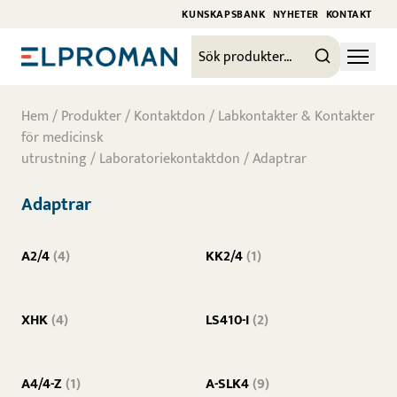
KUNSKAPSBANK
NYHETER
KONTAKT
Hem
/
Produkter
/
Kontaktdon
/
Labkontakter & Kontakter
för medicinsk
utrustning
/
Laboratoriekontaktdon
/ Adaptrar
Adaptrar
A2/4
(4)
KK2/4
(1)
XHK
(4)
LS410-I
(2)
A4/4-Z
(1)
A-SLK4
(9)