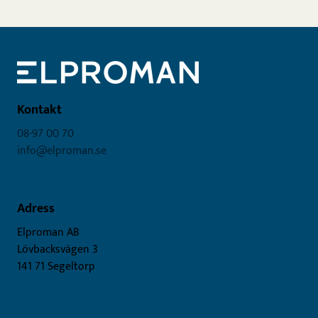
Kontakt
08-97 00 70
info@elproman.se
Adress
Elproman AB
Lövbacksvägen 3
141 71 Segeltorp