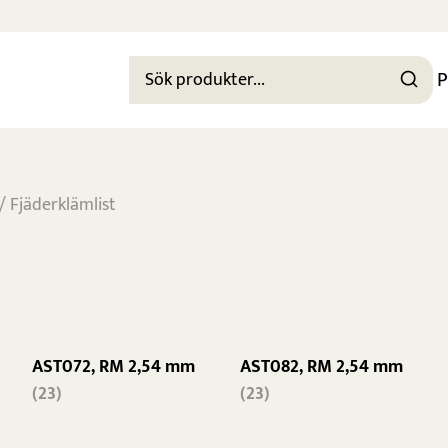
P
/ Fjäderklämlist
AST072, RM 2,54 mm
AST082, RM 2,54 mm
(23)
(23)