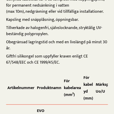
för permanent nedsänkning i vatten
(max 10m), nedgrävning eller vid tillfälliga installationer.
Kapsling med snäpplåsning, öppningsbar.
Tillverkade av halogenfri, självslocknande, stryktålig UV-
beständig polypropylen.
Obegränsad lagringstid och med en livslängd på minst 30
år.
Giftfri silikongel som uppfyller kraven enligt CE
67/548/EEC och CE 1999/45/EC.
För
För
kabel
Märkspän
Artikelnummer
Produktnamn
kabelarea
yd
Uo/U
(mm²)
(mm)
EVO