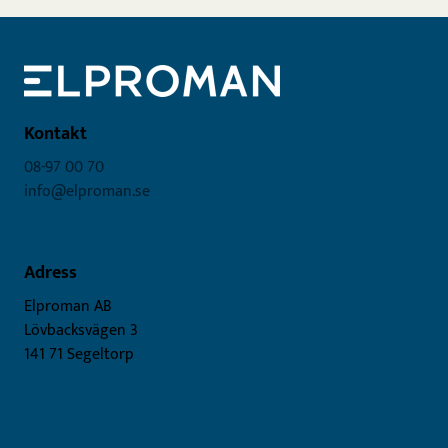
Kontakt
08-97 00 70
info@elproman.se
Adress
Elproman AB
Lövbacksvägen 3
141 71 Segeltorp