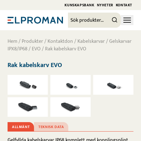
KUNSKAPSBANK
NYHETER
KONTAKT
Hem
/
Produkter
/
Kontaktdon
/
Kabelskarvar
/
Gelskarvar
IPX8/IP68
/
EVO
/ Rak kabelskarv EVO
Rak kabelskarv EVO
ALLMÄNT
TEKNISK DATA
Gelfyllda kabelskarvar IP68 komplett med kopplingsplint,