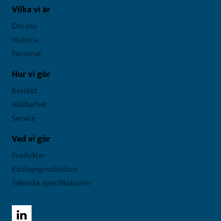
Vilka vi är
Om oss
Historia
Personal
Hur vi gör
Kvalitet
Hållbarhet
Service
Vad vi gör
Produkter
Kablageproduktion
Tekniska specifikationer