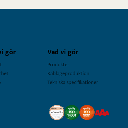
vi gör
Vad vi gör
t
Produkter
rhet
Kablageproduktion
e
Tekniska specifikationer