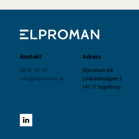
Kontakt
Adress
08-97 00 70
Elproman AB
info@elproman.se
Lövbacksvägen 3
141 71 Segeltorp