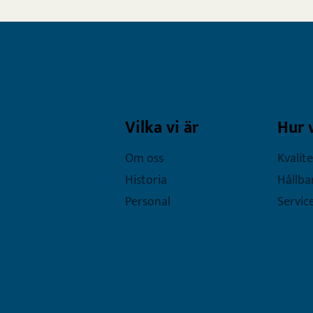
Vilka vi är
Hur 
Om oss
Kvalite
Historia
Hållba
Personal
Servic