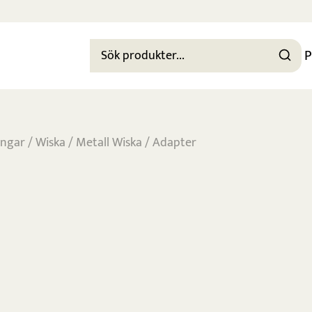
P
ingar
/
Wiska
/
Metall Wiska
/ Adapter