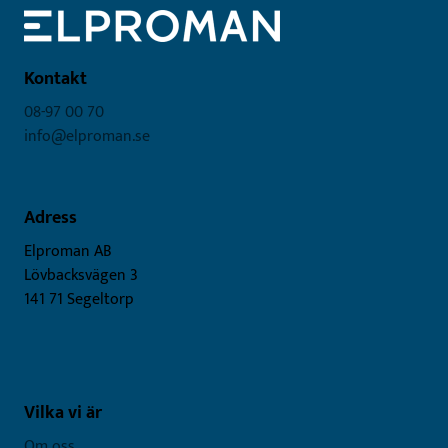
Kontakt
08-97 00 70
info@elproman.se
Adress
Elproman AB
Lövbacksvägen 3
141 71 Segeltorp
Vilka vi är
Om oss