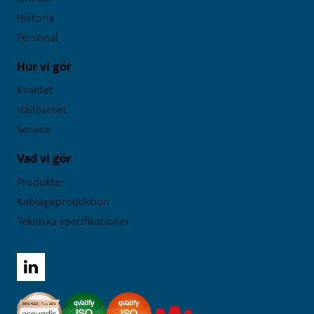
Historia
Personal
Hur vi gör
Kvalitet
Hållbarhet
Service
Vad vi gör
Produkter
Kablageproduktion
Tekniska specifikationer